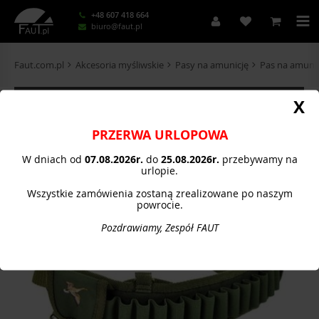
+48 607 418 664
biuro@faut.pl
Faut.com.pl
Akcesoria myśliwskie
Pasy na amunicję
Pas na amunic
KATEGORIE
X
PRZERWA URLOPOWA
W dniach od
07.08.
2026r.
do
25.08.2026r.
przebywamy na
urlopie.
Wszystkie zamówienia zostaną zrealizowane po naszym
powrocie.
Pozdrawiamy, Zespół FAUT