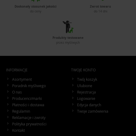
Doskonały stosunek jakości
Zwrot towaru
do ceny
do 14 dni
Produkty testowane
przez myśliwych
INFORMACJE
TWOJE KONTO
Asortyment
Twój koszyk
Poradnik myśliwego
Ulubione
O nas
Rejestracja
Producenci/marki
Logowanie
Płatności i dostawa
Edycja danych
Regulamin
Twoje zamówienia
Reklamacje i zwroty
Polityka prywatności
Kontakt