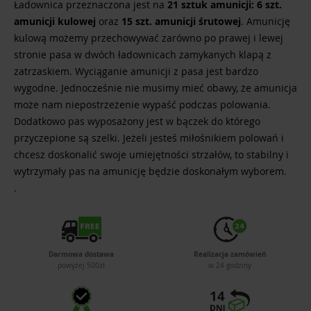
Ładownica przeznaczona jest na
21 sztuk amunicji: 6 szt.
amunicji kulowej
oraz
15 szt. amunicji śrutowej
. Amunicję
kulową możemy przechowywać zarówno po prawej i lewej
stronie pasa w dwóch ładownicach zamykanych klapą z
zatrzaskiem. Wyciąganie amunicji z pasa jest bardzo
wygodne. Jednocześnie nie musimy mieć obawy, że amunicja
może nam niepostrzeżenie wypaść podczas polowania.
Dodatkowo pas wyposażony jest w bączek do którego
przyczepione są szelki. Jeżeli jesteś miłośnikiem polowań i
chcesz doskonalić swoje umiejętności strzałów, to stabilny i
wytrzymały pas na amunicję będzie doskonałym wyborem.
.
Darmowa dostawa
Realizacja zamówień
powyżej 500zł
w 24 godziny