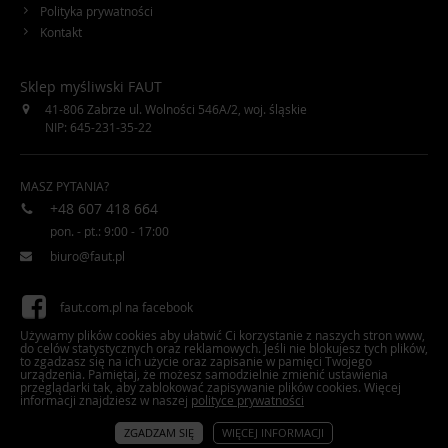
Polityka prywatności
Kontakt
Sklep myśliwski FAUT
41-806
Zabrze
ul. Wolności 546A/2
,
woj. śląskie
NIP: 645-231-35-22
MASZ PYTANIA?
+48 607 418 664
pon. - pt.: 9:00 - 17:00
biuro@faut.pl
faut.com.pl na facebook
Używamy plików cookies aby ułatwić Ci korzystanie z naszych stron www,
do celów statystycznych oraz reklamowych. Jeśli nie blokujesz tych plików,
faut.com.pl na Twitter
to zgadzasz się na ich użycie oraz zapisanie w pamięci Twojego
urządzenia. Pamiętaj, że możesz samodzielnie zmienić ustawienia
przeglądarki tak, aby zablokować zapisywanie plików cookies. Więcej
informacji znajdziesz w naszej
polityce prywatności
Copyrights © 2026 faut.com.pl. Wszelkie prawa zastrzeżone.
ZGADZAM SIĘ
WIĘCEJ INFORMACJI