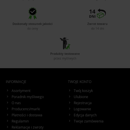
Doskonały stosunek jakości
Zwrot towaru
do ceny
do 14 dni
Produkty testowane
przez myśliwych
INFORMACJE
TWOJE KONTO
Asortyment
Twój koszyk
Poradnik myśliwego
Ulubione
O nas
Rejestracja
Producenci/marki
Logowanie
Płatności i dostawa
Edycja danych
Regulamin
Twoje zamówienia
Reklamacje i zwroty