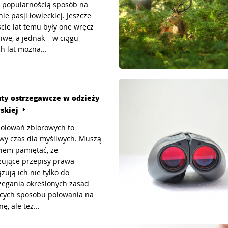
 popularnością sposób na
ie pasji łowieckiej. Jeszcze
ście lat temu były one wręcz
iwe, a jednak – w ciągu
ch lat można...
ty ostrzegawcze w odzieży
skiej
olowań zbiorowych to
wy czas dla myśliwych. Muszą
iem pamiętać, że
ujące przepisy prawa
zują ich nie tylko do
zegania określonych zasad
cych sposobu polowania na
ę, ale też...