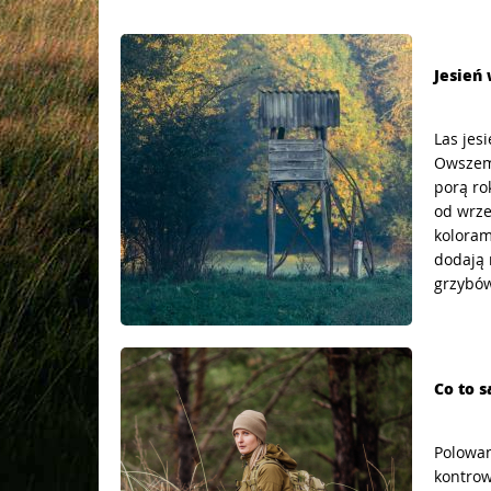
Jesień
Las jesi
Owszem 
porą ro
od wrze
koloram
dodają 
grzybów 
Co to 
Polowan
kontrow