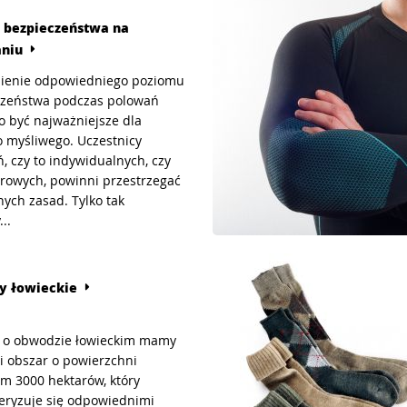
 bezpieczeństwa na
niu
ienie odpowiedniego poziomu
czeństwa podczas polowań
 być najważniejsze dla
 myśliwego. Uczestnicy
, czy to indywidualnych, czy
orowych, powinni przestrzegać
nych zasad. Tylko tak
..
 łowieckie
 o obwodzie łowieckim mamy
i obszar o powierzchni
 3000 hektarów, który
eryzuje się odpowiednimi