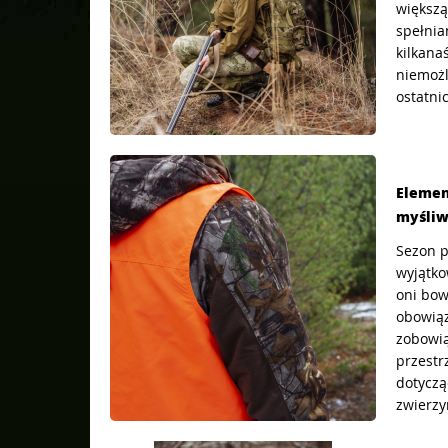
większą
spełnian
kilkana
niemożl
ostatni
Elemen
myśliw
Sezon p
wyjątko
oni bow
obowiąz
zobowią
przestr
dotyczą
zwierzyn