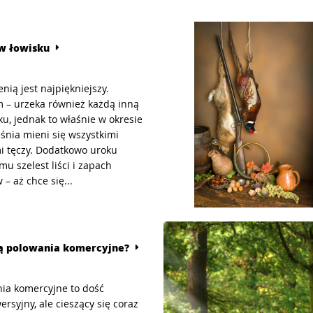
 w łowisku
enią jest najpiękniejszy.
– urzeka również każdą inną
ku, jednak to właśnie w okresie
śnia mieni się wszystkimi
i tęczy. Dodatkowo uroku
mu szelest liści i zapach
– aż chce się...
są polowania komercyjne?
ia komercyjne to dość
ersyjny, ale cieszący się coraz