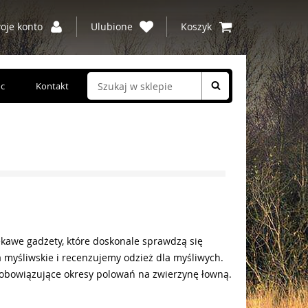
oje konto
Ulubione
Koszyk
c
Kontakt
ekawe gadżety, które doskonale sprawdzą się
myśliwskie i recenzujemy odzież dla myśliwych.
 obowiązujące okresy polowań na zwierzynę łowną.