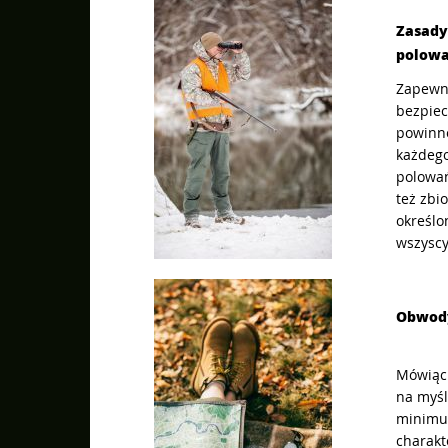
Zasady
polowa
Zapewn
bezpie
powinno
każdego
polowań
też zbi
określo
wszyscy.
Obwody
Mówiąc
na myśl
minimum
charakt