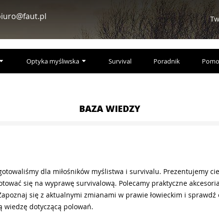
iuro@faut.pl
Tw
Optyka myśliwska
Survival
Poradnik
Pomo
BAZA WIEDZY
gotowaliśmy dla miłośników myślistwa i survivalu. Prezentujemy ci
tować się na wyprawę survivalową. Polecamy praktyczne akcesoria 
Zapoznaj się z aktualnymi zmianami w prawie łowieckim i sprawdź
ą wiedzę dotyczącą polowań.