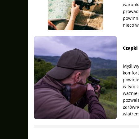
warunk
prowadz
powinni
nieco w
Czapki
Myśliwy
komfor
powinie
w tym c
ważniej
pozwala
zarówno
wiatrem