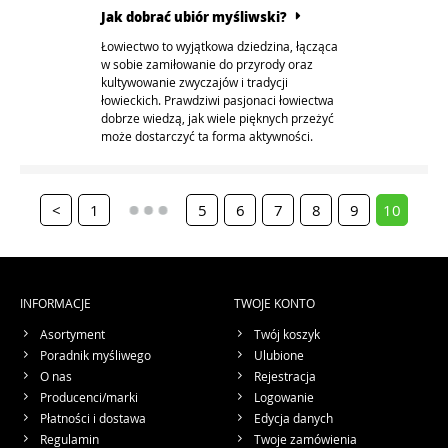
Jak dobrać ubiór myśliwski?
Łowiectwo to wyjątkowa dziedzina, łącząca
w sobie zamiłowanie do przyrody oraz
kultywowanie zwyczajów i tradycji
łowieckich. Prawdziwi pasjonaci łowiectwa
dobrze wiedzą, jak wiele pięknych przeżyć
może dostarczyć ta forma aktywności.
<
1
5
6
7
8
9
10
INFORMACJE
TWOJE KONTO
Asortyment
Twój koszyk
Poradnik myśliwego
Ulubione
O nas
Rejestracja
Producenci/marki
Logowanie
Płatności i dostawa
Edycja danych
Regulamin
Twoje zamówienia