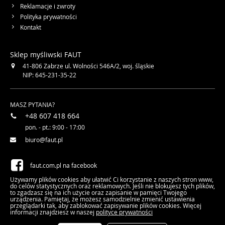
Reklamacje i zwroty
Polityka prywatności
Kontakt
Sklep myśliwski FAUT
41-806
Zabrze
ul. Wolności 546A/2
,
woj. śląskie
NIP: 645-231-35-22
MASZ PYTANIA?
+48 607 418 664
pon. - pt.: 9:00 - 17:00
biuro@faut.pl
faut.com.pl na facebook
Używamy plików cookies aby ułatwić Ci korzystanie z naszych stron www,
do celów statystycznych oraz reklamowych. Jeśli nie blokujesz tych plików,
faut.com.pl na Twitter
to zgadzasz się na ich użycie oraz zapisanie w pamięci Twojego
urządzenia. Pamiętaj, że możesz samodzielnie zmienić ustawienia
przeglądarki tak, aby zablokować zapisywanie plików cookies. Więcej
informacji znajdziesz w naszej
polityce prywatności