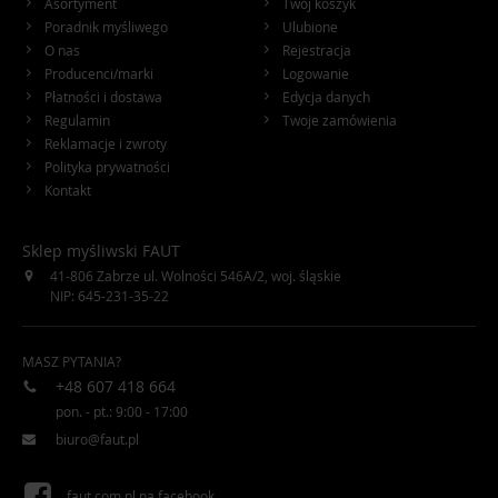
Asortyment
Twój koszyk
pięknym designem i wysoką jakością wykonania! Z całą pewnością
Poradnik myśliwego
Ulubione
znajdziesz rozwiązania dopasowane do Twoich oczekiwań.
O nas
Rejestracja
Producenci/marki
Logowanie
Płatności i dostawa
Edycja danych
Regulamin
Twoje zamówienia
Reklamacje i zwroty
Polityka prywatności
Kontakt
Sklep myśliwski FAUT
41-806
Zabrze
ul. Wolności 546A/2
,
woj. śląskie
NIP: 645-231-35-22
MASZ PYTANIA?
+48 607 418 664
pon. - pt.: 9:00 - 17:00
biuro@faut.pl
faut.com.pl na facebook