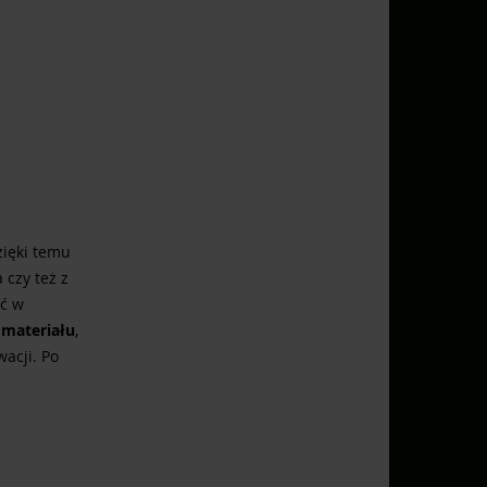
zięki temu
 czy też z
ać w
 materiału
,
acji. Po