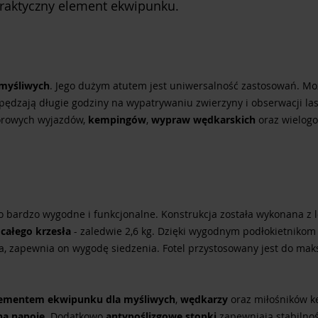
 praktyczny element ekwipunku.
 myśliwych
. Jego dużym atutem jest uniwersalność zastosowań. Mo
pędzają długie godziny na wypatrywaniu zwierzyny i obserwacji las
orowych wyjazdów,
kempingów
,
wypraw wędkarskich
oraz wielog
o bardzo wygodne i funkcjonalne. Konstrukcja została wykonana z lek
całego krzesła
- zaledwie 2,6 kg. Dzięki wygodnym podłokietnikom
a, zapewnia on wygodę siedzenia. Fotel przystosowany jest do ma
lementem ekwipunku dla myśliwych
,
wędkarzy
oraz miłośników 
na napoje
. Dodatkowo
antypoślizgowe stopki
zapewniają stabilnoś