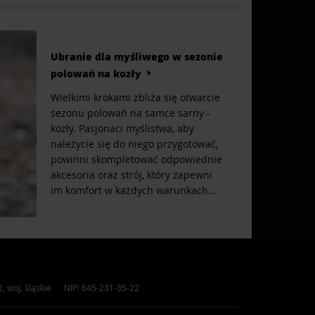
Ubranie dla myśliwego w sezonie
polowań na kozły
Wielkimi krokami zbliża się otwarcie
sezonu polowań na samce sarny -
kozły. Pasjonaci myślistwa, aby
należycie się do niego przygotować,
powinni skompletować odpowiednie
akcesoria oraz strój, który zapewni
im komfort w każdych warunkach...
2
,
woj. śląskie
NIP: 645-231-35-22