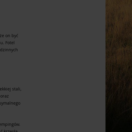
że on być
u. Fotel
odzinnych
kiej stali,
 oraz
ksymalnego
kempingów.
ć krzesła