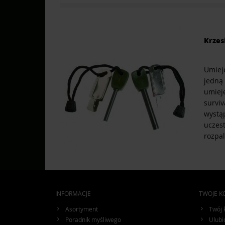
Krzes
Umieję
jedną
umiej
surviv
wystąp
uczest
rozpal
INFORMACJE
TWOJE K
Asortyment
Twój 
Poradnik myśliwego
Ulubi