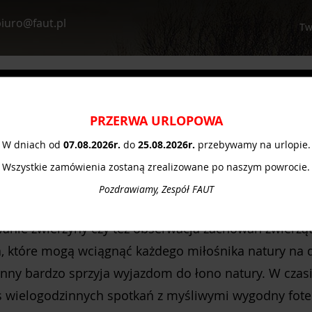
iuro@faut.pl
Tw
Optyka myśliwska
Survival
Poradnik
Pomo
PRZERWA URLOPOWA
W dniach od
07.08.
2026r.
do
25.08.2026r.
przebywamy na urlopie.
Wszystkie zamówienia zostaną zrealizowane po naszym powrocie.
Pozdrawiamy, Zespół FAUT
iwianie jej uroków? Jeżeli spędzasz dużo czasu na łon
anie zwierzyny czy też obserwacja zachowań zwierząt
a, które mogą wciągnąć każdego miłośnika natury na 
ienny bardzo sprzyja wyjazdom do łono natury. W czas
 wielogodzinnych spotkań z myśliwymi wygodny fotel