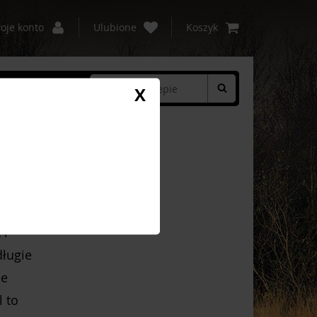
oje konto
Ulubione
Koszyk
c
Kontakt
X
ie
 i
długie
ie
 to