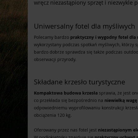
wręcz niezastąpiony sprzęt i niezwykle
Uniwersalny fotel dla myśliwych
Polecamy bardzo
praktyczny i wygodny fotel dla
wykorzystany podczas spotkań myśliwych, którzy s
bardzo dobrze sprawdza się także podczas outdo
obserwacji przyrody.
Składane krzesło turystyczne
Kompaktowa budowa krzesła
sprawia, że jest on
co przekłada się bezpośrednio na
niewielką wagę 
odpowiedniemu wyprofilowaniu konstrukcji krzesł
obciążenia 120 kg.
Oferowany przez nas fotel jest
niezastąpionym e
W podłokietniku znajduje się
praktyczny uchwyt 