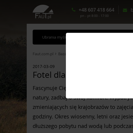
+48 607 418 664
b
pn - pt 8:00 - 17:00
Ubrania myśliwskie
Akcesoria myśliwskie
Faut.com.pl
Baza wiedzy
Fotel dla myśliwego
2017-03-09
Fotel dla myśliwego
Fascynuje Cię obcowanie z naturą i podz
natury, zadbaj o swój komfort. Wypatryw
zmieniających się krajobrazów to zajęci
godziny. Okres wiosenny, letni oraz jes
dłuższego pobytu nad wodą lub podczas