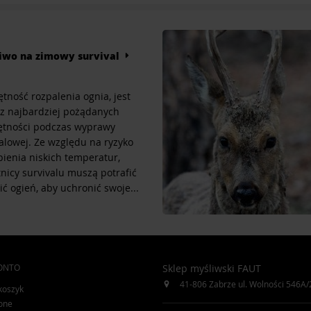
iwo na zimowy survival
tność rozpalenia ognia, jest
 z najbardziej pożądanych
ętności podczas wyprawy
alowej. Ze względu na ryzyko
ienia niskich temperatur,
nicy survivalu muszą potrafić
ić ogień, aby uchronić swoje...
ONTO
Sklep myśliwski FAUT
41-806
Zabrze
ul. Wolności 546A/
koszyk
one