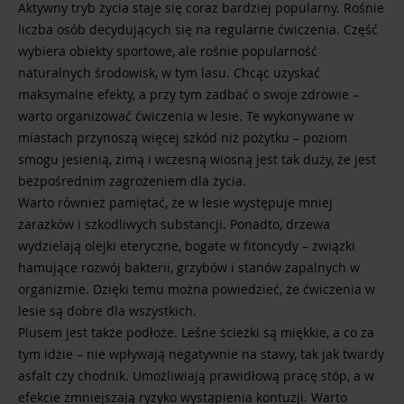
Aktywny tryb życia staje się coraz bardziej popularny. Rośnie
liczba osób decydujących się na regularne ćwiczenia. Część
wybiera obiekty sportowe, ale rośnie popularność
naturalnych środowisk, w tym lasu. Chcąc uzyskać
maksymalne efekty, a przy tym zadbać o swoje zdrowie –
warto organizować ćwiczenia w lesie. Te wykonywane w
miastach przynoszą więcej szkód niż pożytku – poziom
smogu jesienią, zimą i wczesną wiosną jest tak duży, że jest
bezpośrednim zagrożeniem dla życia.
Warto również pamiętać, że w lesie występuje mniej
zarazków i szkodliwych substancji. Ponadto, drzewa
wydzielają olejki eteryczne, bogate w fitoncydy – związki
hamujące rozwój bakterii, grzybów i stanów zapalnych w
organizmie. Dzięki temu można powiedzieć, że ćwiczenia w
lesie są dobre dla wszystkich.
Plusem jest także podłoże. Leśne ścieżki są miękkie, a co za
tym idzie – nie wpływają negatywnie na stawy, tak jak twardy
asfalt czy chodnik. Umożliwiają prawidłową pracę stóp, a w
efekcie zmniejszają ryzyko wystąpienia kontuzji. Warto