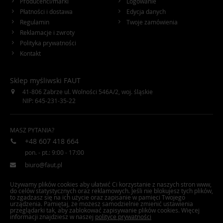
Producenci/marki
Logowanie
Płatności i dostawa
Edycja danych
Regulamin
Twoje zamówienia
Reklamacje i zwroty
Polityka prywatności
Kontakt
Sklep myśliwski FAUT
41-806
Zabrze
ul. Wolności 546A/2
,
woj. śląskie
NIP: 645-231-35-22
MASZ PYTANIA?
+48 607 418 664
pon. - pt.: 9:00 - 17:00
biuro@faut.pl
Używamy plików cookies aby ułatwić Ci korzystanie z naszych stron www,
faut.com.pl na facebook
do celów statystycznych oraz reklamowych. Jeśli nie blokujesz tych plików,
to zgadzasz się na ich użycie oraz zapisanie w pamięci Twojego
urządzenia. Pamiętaj, że możesz samodzielnie zmienić ustawienia
przeglądarki tak, aby zablokować zapisywanie plików cookies. Więcej
faut.com.pl na Twitter
informacji znajdziesz w naszej
polityce prywatności