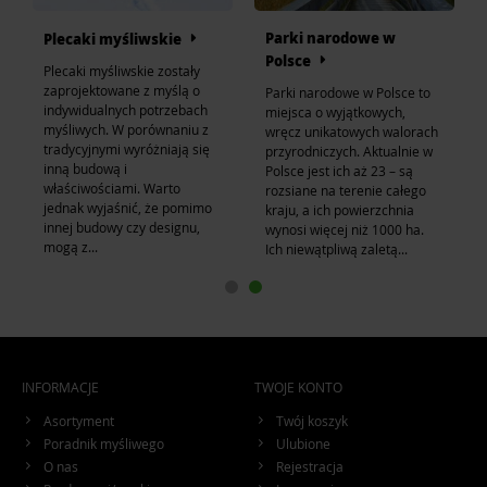
Parki narodowe w
Plecaki myśliwskie
Polsce
Plecaki myśliwskie zostały
zaprojektowane z myślą o
Parki narodowe w Polsce to
indywidualnych potrzebach
miejsca o wyjątkowych,
myśliwych. W porównaniu z
wręcz unikatowych walorach
tradycyjnymi wyróżniają się
przyrodniczych. Aktualnie w
inną budową i
Polsce jest ich aż 23 – są
właściwościami. Warto
rozsiane na terenie całego
jednak wyjaśnić, że pomimo
kraju, a ich powierzchnia
innej budowy czy designu,
wynosi więcej niż 1000 ha.
mogą z...
Ich niewątpliwą zaletą...
INFORMACJE
TWOJE KONTO
Asortyment
Twój koszyk
Poradnik myśliwego
Ulubione
O nas
Rejestracja