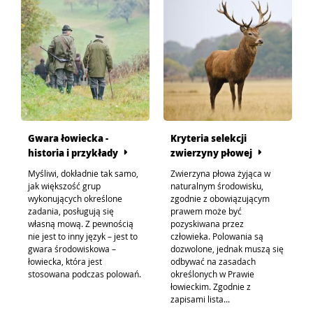
Gwara łowiecka -
Kryteria selekcji
historia i przykłady
zwierzyny płowej
Myśliwi, dokładnie tak samo,
Zwierzyna płowa żyjąca w
jak większość grup
naturalnym środowisku,
wykonujących określone
zgodnie z obowiązującym
zadania, posługują się
prawem może być
własną mową. Z pewnością
pozyskiwana przez
nie jest to inny język – jest to
człowieka. Polowania są
gwara środowiskowa –
dozwolone, jednak muszą się
łowiecka, która jest
odbywać na zasadach
stosowana podczas polowań.
określonych w Prawie
łowieckim. Zgodnie z
zapisami lista...