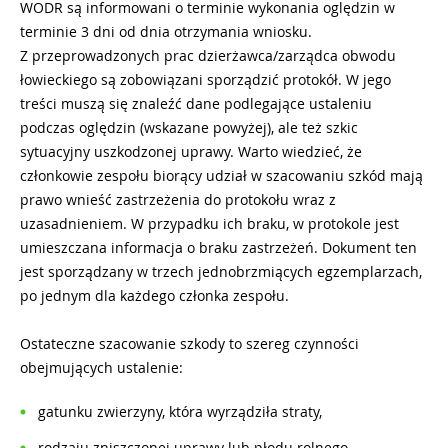
WODR są informowani o terminie wykonania oględzin w
terminie 3 dni od dnia otrzymania wniosku.
Z przeprowadzonych prac dzierżawca/zarządca obwodu
łowieckiego są zobowiązani sporządzić protokół. W jego
treści muszą się znaleźć dane podlegające ustaleniu
podczas oględzin (wskazane powyżej), ale też szkic
sytuacyjny uszkodzonej uprawy. Warto wiedzieć, że
członkowie zespołu biorący udział w szacowaniu szkód mają
prawo wnieść zastrzeżenia do protokołu wraz z
uzasadnieniem. W przypadku ich braku, w protokole jest
umieszczana informacja o braku zastrzeżeń. Dokument ten
jest sporządzany w trzech jednobrzmiących egzemplarzach,
po jednym dla każdego członka zespołu.
Ostateczne szacowanie szkody to szereg czynności
obejmujących ustalenie:
gatunku zwierzyny, która wyrządziła straty,
rodzaju zniszczonej uprawy lub płodu rolnego,