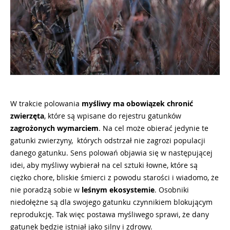
W trakcie polowania
myśliwy ma obowiązek chronić
zwierzęta
, które są wpisane do rejestru gatunków
zagrożonych wymarciem
. Na cel może obierać jedynie te
gatunki zwierzyny, których odstrzał nie zagrozi populacji
danego gatunku. Sens polowań objawia się w następującej
idei, aby myśliwy wybierał na cel sztuki łowne, które są
ciężko chore, bliskie śmierci z powodu starości i wiadomo, że
nie poradzą sobie w
leśnym
ekosystemie
. Osobniki
niedołężne są dla swojego gatunku czynnikiem blokującym
reprodukcję. Tak więc postawa myśliwego sprawi, że dany
gatunek będzie istniał jako silny i zdrowy.