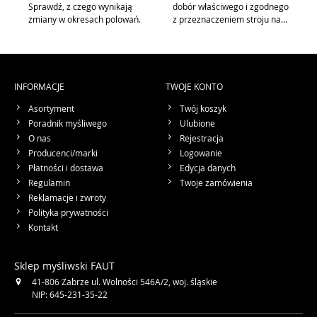
Sprawdź, z czego wynikają
dobór właściwego i zgodnego
zmiany w okresach polowań.
z przeznaczeniem stroju na...
INFORMACJE
TWOJE KONTO
Asortyment
Twój koszyk
Poradnik myśliwego
Ulubione
O nas
Rejestracja
Producenci/marki
Logowanie
Płatności i dostawa
Edycja danych
Regulamin
Twoje zamówienia
Reklamacje i zwroty
Polityka prywatności
Kontakt
Sklep myśliwski FAUT
41-806
Zabrze
ul. Wolności 546A/2
,
woj. śląskie
NIP: 645-231-35-22