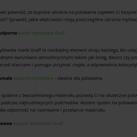
ieć pewność, że kupione ubrania na polowanie zapewni Ci bezpiec
ość? Sprawdź, jakie właściwości mają poszczególne ubrania myśliws
odporne
kurtki myśliwskie Graff
yśliwska marki Graff to niezbędny element stroju każdego, kto uda
udnymi warunkami atmosferycznymi takimi jak śnieg, deszcz czy por
przed otarciami i pomaga utrzymać ciepło, a odpowiednia kolorysty
ymałe
spodnie myśliwskie
- idealne dla polowania
spodnie z bezszelestnego materiału pozwolą Ci na skuteczne polowa
 podczas najtrudniejszych podchodów. Atutem spodni na polowanie 
oka odporność na rozerwanie i przetarcie materiału.
iewne
koszule myśliwskie Graff