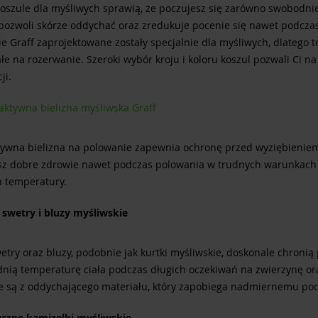
koszule dla myśliwych sprawią, że poczujesz się zarówno swobodni
 pozwoli skórze oddychać oraz zredukuje pocenie się nawet podcz
e Graff zaprojektowane zostały specjalnie dla myśliwych, dlatego 
e na rozerwanie. Szeroki wybór kroju i koloru koszul pozwali Ci n
ji.
ktywna bielizna myśliwska Graff
ywna bielizna na polowanie zapewnia ochronę przed wyziębieniem 
z dobre zdrowie nawet podczas polowania w trudnych warunkach a
 temperatury.
e swetry i bluzy myśliwskie
etry oraz bluzy, podobnie jak kurtki myśliwskie, doskonale chroni
nią temperaturę ciała podczas długich oczekiwań na zwierzynę or
 są z oddychającego materiału, który zapobiega nadmiernemu poc
yczne kamizelki myśliwskie