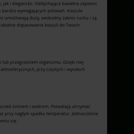
e, jak i elegancko. Oddychająca bawełna zapewni
as bardzo wymagających polowań. Koszule
też umożliwiają duży, swobodny zakres ruchu i są
a idealne dopasowanie koszuli do Twoich
lub przegrzaniem organizmu. Dzięki niej
tmosferycznych, przy częstych i wysokich
ą przed zimnem i wiatrem. Pozwalają utrzymać
az przy nagłym spadku temperatur. Jednocześnie
eniu się.