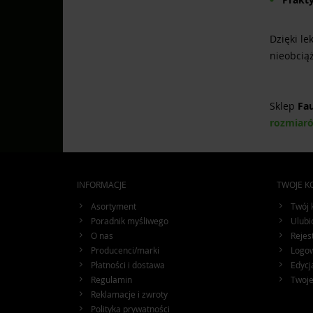
Dzięki l
nieobciąż
Sklep
Fa
rozmiaró
INFORMACJE
TWOJE K
Asortyment
Twój 
Poradnik myśliwego
Ulubi
O nas
Rejes
Producenci/marki
Logo
Płatności i dostawa
Edycj
Regulamin
Twoj
Reklamacje i zwroty
Polityka prywatności