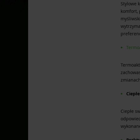
Stylowe 
komfort,
myśliwski
wytrzymał
preferenc
Termoa
Termoakt
zachowas
zmianach
Ciepł
Ciepłe sw
odpowied
wykonane
Prakt