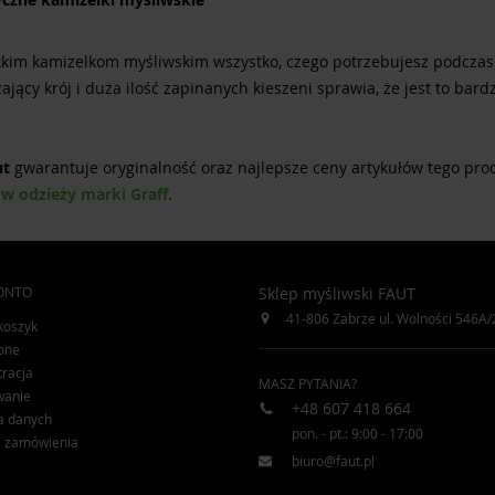
ekkim kamizelkom myśliwskim wszystko, czego potrzebujesz podczas 
ający krój i duża ilość zapinanych kieszeni sprawia, że jest to ba
ut
gwarantuje oryginalność oraz najlepsze ceny artykułów tego pr
w odzieży marki Graff
.
ONTO
Sklep myśliwski FAUT
41-806
Zabrze
ul. Wolności 546A/
koszyk
one
tracja
MASZ PYTANIA?
wanie
+48 607 418 664
a danych
pon. - pt.: 9:00 - 17:00
e zamówienia
biuro@faut.pl