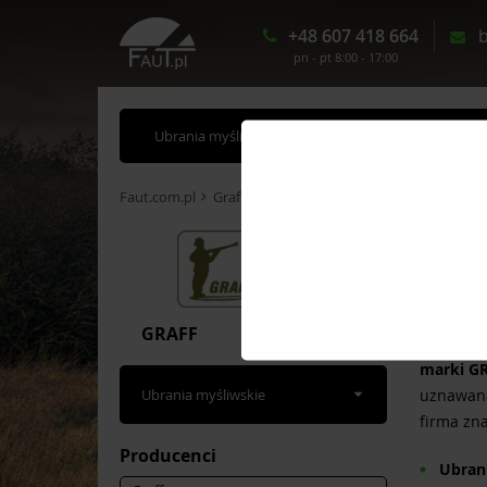
+48 607 418 664
b
pn - pt 8:00 - 17:00
Ubrania myśliwskie
Akcesoria myśliwskie
Faut.com.pl
Graff
Ubra
Niezależn
kamuflaż
GRAFF
przygoto
marki G
Ubrania myśliwskie
uznawana 
firma zna
Producenci
Ubrani