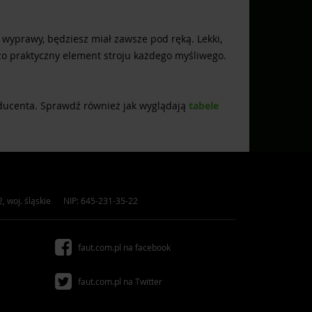
wyprawy, będziesz miał zawsze pod ręką. Lekki,
rdzo praktyczny element stroju każdego myśliwego.
oducenta. Sprawdź również jak wyglądają
tabele
2
,
woj. śląskie
NIP: 645-231-35-22
faut.com.pl na facebook
faut.com.pl na Twitter