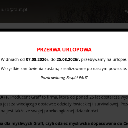
iuro@faut.pl
Tw
Optyka myśliwska
Survival
Poradnik
Pomo
PRZERWA URLOPOWA
W dniach od
07.08.
2026r.
do
25.08.2026r.
przebywamy na urlopie.
nia myśliwskie GRAFF
Wszystkie zamówienia zostaną zrealizowane po naszym powrocie.
ie czy polujesz indywidualnie, czy zespołowo, swoboda ruchów, cie
Pozdrawiamy, Zespół FAUT
 stanowią podstawę udanej wyprawy. Zarówno doświadczony, jak i 
wać się do warunków panujących podczas polowania. Pomoże mu
RAFF
. Producent Graff to firma, która od ponad 25 lat dostarcza wy
jest za wiodącego dostawcę odzieży łowieckiej i survivalowej. Poz
na jest także ze swojej proekologicznej działalności.
a dla myśliwych Graff, czyli odzież myśliwska dopasowana do Ci