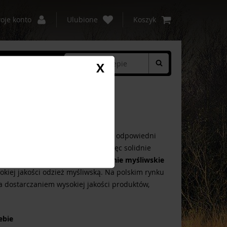
oje konto
Ulubione
Koszyk
c
Kontakt
X
rpliwość, ale i szybka reakcja oraz odpowiedni
początkujący myśliwy powinien więc solidnie
 w tym odpowiednio dobrane
ubranie myśliwskie
sokiej jakości odzież myśliwską. Na polskim rynku
a dostarczaniem wysokiej jakości produktów,
ebie