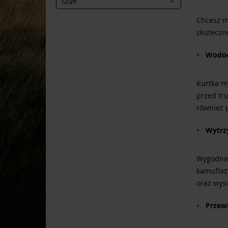
Graff
Chcesz m
skuteczn
Wodo
Kurtka m
przed tr
również 
Wytrz
Wygodne 
kamuflaż
oraz wys
Przew