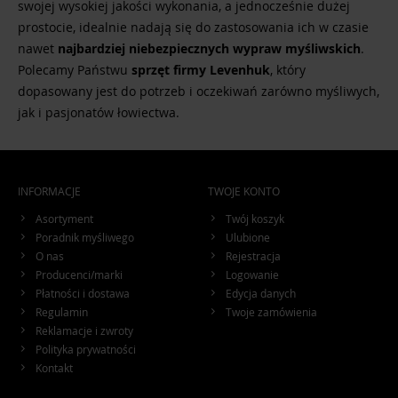
swojej wysokiej jakości wykonania, a jednocześnie dużej
prostocie, idealnie nadają się do zastosowania ich w czasie
nawet
najbardziej niebezpiecznych wypraw myśliwskich
.
Polecamy Państwu
sprzęt firmy Levenhuk
, który
dopasowany jest do potrzeb i oczekiwań zarówno myśliwych,
jak i pasjonatów łowiectwa.
INFORMACJE
TWOJE KONTO
Asortyment
Twój koszyk
Poradnik myśliwego
Ulubione
O nas
Rejestracja
Producenci/marki
Logowanie
Płatności i dostawa
Edycja danych
Regulamin
Twoje zamówienia
Reklamacje i zwroty
Polityka prywatności
Kontakt