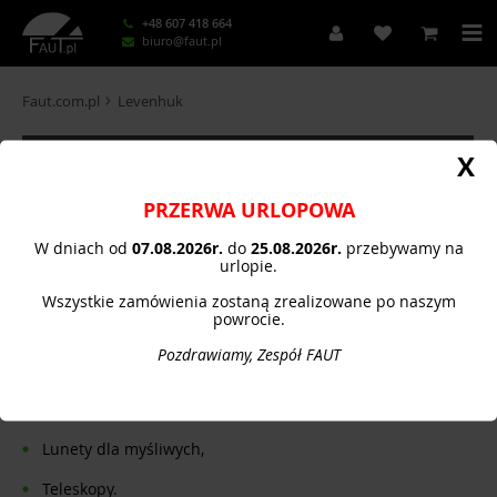
+48 607 418 664
biuro@faut.pl
Faut.com.pl
Levenhuk
MENU PRODUCENTA
X
PRZERWA URLOPOWA
Myśliwski sprzęt optyczny Levenhuk
W dniach od
07.08.
2026r.
do
25.08.2026r.
przebywamy na
urlopie.
Polecamy szeroki asortyment sprzętu optycznego, który
Wszystkie zamówienia zostaną zrealizowane po naszym
stanowi nieodłączny element polowań, każdego myśliwego.
powrocie.
W naszej ofercie znajdą Państwo następujące sprzęty
Pozdrawiamy, Zespół FAUT
optyczne:
Lornetki dla myśliwych,
Lunety dla myśliwych,
Teleskopy.