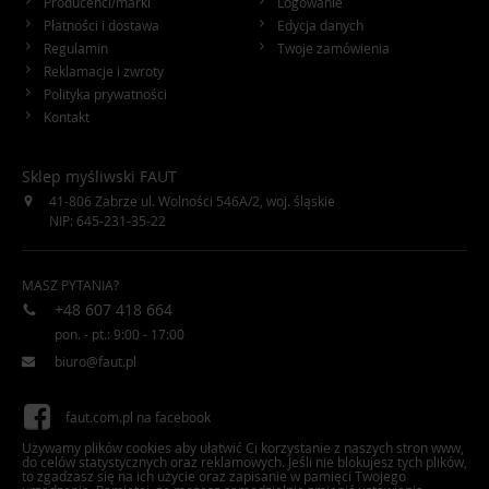
Producenci/marki
Logowanie
Płatności i dostawa
Edycja danych
Regulamin
Twoje zamówienia
Reklamacje i zwroty
Polityka prywatności
Kontakt
Sklep myśliwski FAUT
41-806
Zabrze
ul. Wolności 546A/2
,
woj. śląskie
NIP: 645-231-35-22
MASZ PYTANIA?
+48 607 418 664
pon. - pt.: 9:00 - 17:00
biuro@faut.pl
faut.com.pl na facebook
Używamy plików cookies aby ułatwić Ci korzystanie z naszych stron www,
do celów statystycznych oraz reklamowych. Jeśli nie blokujesz tych plików,
faut.com.pl na Twitter
to zgadzasz się na ich użycie oraz zapisanie w pamięci Twojego