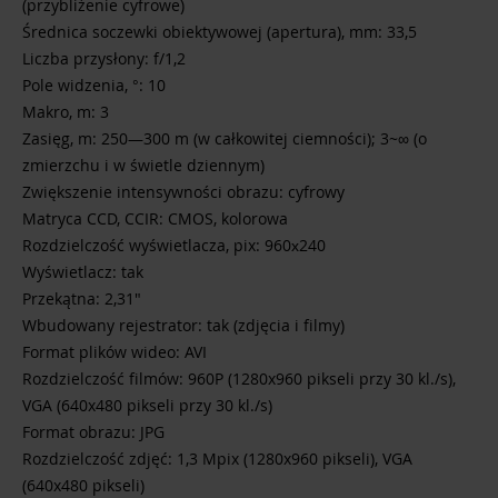
(przybliżenie cyfrowe)
Średnica soczewki obiektywowej (apertura), mm: 33,5
Liczba przysłony: f/1,2
Pole widzenia, °: 10
Makro, m: 3
Zasięg, m: 250—300 m (w całkowitej ciemności); 3~∞ (o
zmierzchu i w świetle dziennym)
Zwiększenie intensywności obrazu: cyfrowy
Matryca CCD, CCIR: CMOS, kolorowa
Rozdzielczość wyświetlacza, pix: 960х240
Wyświetlacz: tak
Przekątna: 2,31"
Wbudowany rejestrator: tak (zdjęcia i filmy)
Format plików wideo: AVI
Rozdzielczość filmów: 960P (1280x960 pikseli przy 30 kl./s),
VGA (640x480 pikseli przy 30 kl./s)
Format obrazu: JPG
Rozdzielczość zdjęć: 1,3 Mpix (1280x960 pikseli), VGA
(640x480 pikseli)