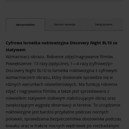
Opinie i recenzje
Zadaj pytanie
Opis produktu
Cyfrowa lornetka noktowizyjna Discovery Night BL10 ze
statywem
Wzmacniacz obrazu. Robienie zdjęć/nagrywanie filmów.
Powiększenie: 13 razy (optyczne), 1—4 razy (cyfrowe)/p>
Discovery Night BL10 to lornetka noktowizyjna z cyfrowym
wzmacniaczem obrazu, który doskonale sprawdza się w
różnych warunkach oświetleniowych. Ma funkcję robienia
zdjęć i nagrywania filmów, a także jest sprzedawana z
niewielkim statywem stołowym stabilizującym obraz oraz
zwiększającym wygodę obserwacji w terenie. To urządzenie
noktowizyjne jest bardzo przydatne podczas nocnych
polowań, sprawdzania bezpieczeństwa obozowiska podczas
biwaku oraz w trakcie nocnych wędrówek po niezbadanym