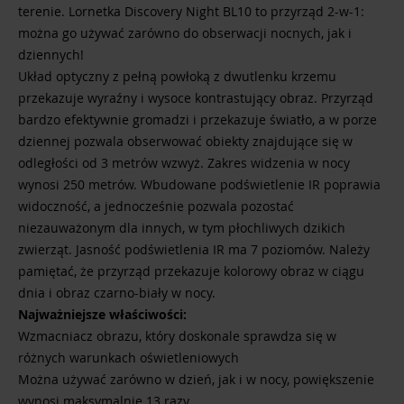
terenie. Lornetka Discovery Night BL10 to przyrząd 2-w-1:
można go używać zarówno do obserwacji nocnych, jak i
dziennych!
Układ optyczny z pełną powłoką z dwutlenku krzemu
przekazuje wyraźny i wysoce kontrastujący obraz. Przyrząd
bardzo efektywnie gromadzi i przekazuje światło, a w porze
dziennej pozwala obserwować obiekty znajdujące się w
odległości od 3 metrów wzwyż. Zakres widzenia w nocy
wynosi 250 metrów. Wbudowane podświetlenie IR poprawia
widoczność, a jednocześnie pozwala pozostać
niezauważonym dla innych, w tym płochliwych dzikich
zwierząt. Jasność podświetlenia IR ma 7 poziomów. Należy
pamiętać, że przyrząd przekazuje kolorowy obraz w ciągu
dnia i obraz czarno-biały w nocy.
Najważniejsze właściwości:
Wzmacniacz obrazu, który doskonale sprawdza się w
różnych warunkach oświetleniowych
Można używać zarówno w dzień, jak i w nocy, powiększenie
wynosi maksymalnie 13 razy