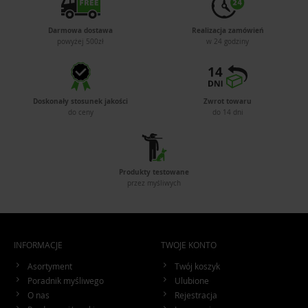
Darmowa dostawa
Realizacja zamówień
powyżej 500zł
w 24 godziny
Doskonały stosunek jakości
Zwrot towaru
do ceny
do 14 dni
Produkty testowane
przez myśliwych
INFORMACJE
TWOJE KONTO
Asortyment
Twój koszyk
Poradnik myśliwego
Ulubione
O nas
Rejestracja