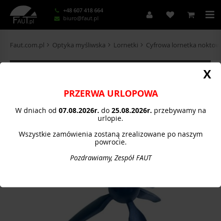
+48 607 418 664
biuro@faut.pl
Faut.com.pl
Optyka myśliwska
Lornetki
Cyfrowa lornetka noktowi
KATEGORIE
X
PRZERWA URLOPOWA
W dniach od
07.08.
2026r.
do
25.08.2026r.
przebywamy na
urlopie.
Wszystkie zamówienia zostaną zrealizowane po naszym
powrocie.
Pozdrawiamy, Zespół FAUT