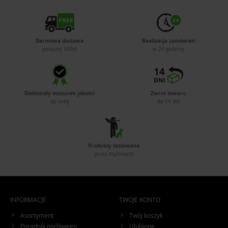
Darmowa dostawa
Realizacja zamówień
powyżej 500zł
w 24 godziny
Doskonały stosunek jakości
Zwrot towaru
do ceny
do 14 dni
Produkty testowane
przez myśliwych
INFORMACJE
TWOJE KONTO
Asortyment
Twój koszyk
Poradnik myśliwego
Ulubione