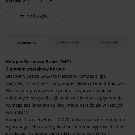
-
+
Ilość sztuk:
do koszyka
Opinie i recenzje
Zadaj pytanie
Opis produktu
Kompas Discovery Basics CM20
Z płynem; metalowy korpus
Discovery Basics CM20 to klasyczny kompas z igłą
magnetyczną umieszczoną w specjalnym płynie tłumiącym.
Warto mieć go przy sobie podczas wypraw do miejsc
oddalonych od cywilizacji, ponieważ kompas z płynem nie
wymaga zasilania ani aplikacji mobilnej i działa w każdych
warunkach.
Kompas Discovery Basics CM20 ułatwi znalezienie drogi do
wybranego celu oraz szybko i bezpiecznie wyprowadzi nas z
pustkowia. Składana konstrukcja i metalowy korpus