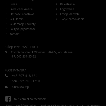
O nas
Rejestracja
Producenci/marki
Logowanie
Płatności i dostawa
Edycja danych
Regulamin
Twoje zamówienia
Reklamacje i zwroty
Polityka prywatności
Kontakt
Sklep myśliwski FAUT
41-806
Zabrze
ul. Wolności 546A/2
,
woj. śląskie
NIP: 645-231-35-22
MASZ PYTANIA?
+48 607 418 664
pon. - pt.: 9:00 - 17:00
biuro@faut.pl
faut.com.pl na facebook
Używamy plików cookies aby ułatwić Ci korzystanie z naszych stron www,