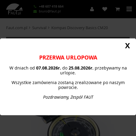
+48 607 418 664
biuro@faut.pl
Faut.com.pl
Survival
Kompas Discovery Basics CM20
KATEGORIE
X
PRZERWA URLOPOWA
W dniach od
07.08.
2026r.
do
25.08.2026r.
przebywamy na
urlopie.
Wszystkie zamówienia zostaną zrealizowane po naszym
powrocie.
Pozdrawiamy, Zespół FAUT