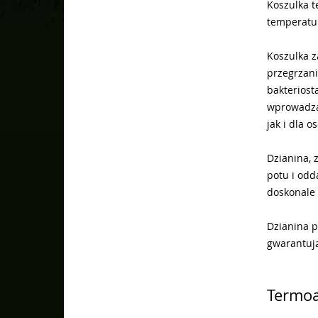
Koszulka 
temperatur
Koszulka z
przegrzani
bakteriost
wprowadzan
jak i dla 
Dzianina, 
potu i odd
doskonale 
Dzianina p
gwarantują
Termoa