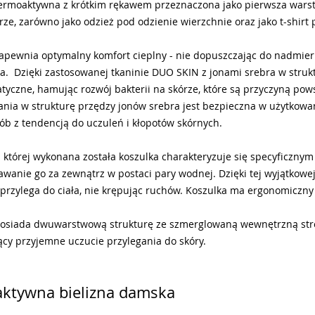
termoaktywna z krótkim rękawem przeznaczona jako pierwsza wars
ze, zarówno jako odzież pod odzienie wierzchnie oraz jako t-shir
apewnia optymalny komfort cieplny - nie dopuszczając do nadmie
a. Dzięki zastosowanej tkaninie DUO SKIN z jonami srebra w struk
atyczne, hamując rozwój bakterii na skórze, które są przyczyną p
ia w strukturę przędzy jonów srebra jest bezpieczna w użytkowan
osób z tendencją do uczuleń i kłopotów skórnych.
z której wykonana została koszulka charakteryzuje się specyficz
awanie go za zewnątrz w postaci pary wodnej. Dzięki tej wyjątkowej
przylega do ciała, nie krępując ruchów. Koszulka ma ergonomiczny k
osiada dwuwarstwową strukturę ze szmerglowaną wewnętrzną stroną
cy przyjemne uczucie przylegania do skóry.
ktywna bielizna damska