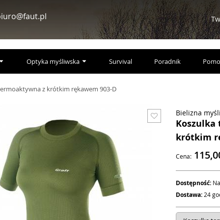
iuro@faut.pl
Tw
Optyka myśliwska
Survival
Poradnik
Pomo
termoaktywna z krótkim rękawem 903-D
Bielizna myś
Koszulka
krótkim 
115,
Cena:
Dostępność:
Na
Dostawa:
24 go