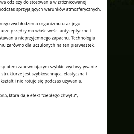
twa odzieży do stosowania w zróżnicowanej
t podczas sprzyjających warunków atmosferycznych.
rnego wychłodzenia organizmu oraz jego
turze przędzy ma właściwości antyseptyczne i
owstawania nieprzyjemnego zapachu. Technologia
iu zarówno dla uczulonych na ten pierwiastek,
nym splotem zapewniającym szybkie wychwytywanie
 strukturze jest szybkoschnąca, elastyczna i
ształt i nie rotuje się podczas używania.
, która daje efekt "ciepłego chwytu",