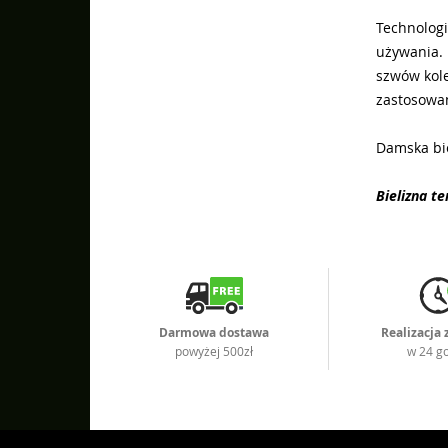
Technologi
używania. 
szwów kole
zastosowa
Damska bi
Bielizna t
Darmowa dostawa
Realizacja
powyżej 500zł
w 24 g