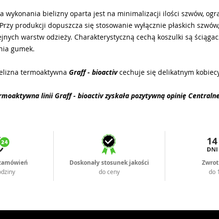
a wykonania bielizny oparta jest na minimalizacji ilości szwów, og
Przy produkcji dopuszcza się stosowanie wyłącznie płaskich szwów,
jnych warstw odzieży. Charakterystyczną cechą koszulki są ściąga
nia gumek.
elizna termoaktywna
Graff - bioactiv
cechuje się delikatnym kobiec
ermoaktywna linii Graff - bioactiv zyskała pozytywną opinię Central
 zamówień
Doskonały stosunek jakości
Zwrot
odziny
do ceny
do 