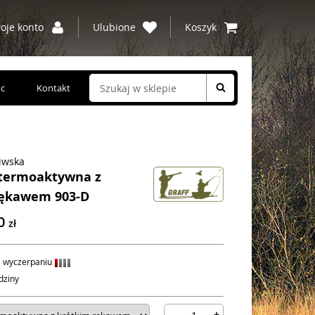
oje konto
Ulubione
Koszyk
c
Kontakt
liwska
 termoaktywna z
rękawem 903-D
00
zł
 wyczerpaniu
dziny
-
+