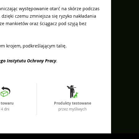
raniczając występowanie otarć na skórze podczas
 dzięki czemu zmniejsza się ryzyko nakładania
cze mankietów oraz ściągacz pod szyją bez
ym krojem, podkreślającym talię.
nego Instytutu Ochrony Pracy
.
 towaru
Produkty testowane
14 dni
przez myśliwych