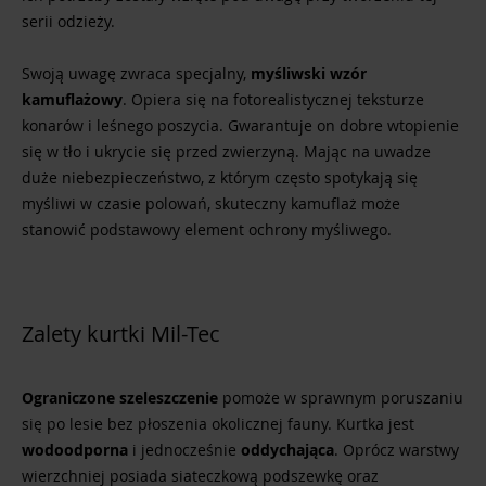
serii odzieży.
Swoją uwagę zwraca specjalny,
myśliwski wzór
kamuflażowy
. Opiera się na fotorealistycznej teksturze
konarów i leśnego poszycia. Gwarantuje on dobre wtopienie
się w tło i ukrycie się przed zwierzyną. Mając na uwadze
duże niebezpieczeństwo, z którym często spotykają się
myśliwi w czasie polowań, skuteczny kamuflaż może
stanowić podstawowy element ochrony myśliwego.
Zalety kurtki Mil-Tec
Ograniczone szeleszczenie
pomoże w sprawnym poruszaniu
się po lesie bez płoszenia okolicznej fauny. Kurtka jest
wodoodporna
i jednocześnie
oddychająca
. Oprócz warstwy
wierzchniej posiada siateczkową podszewkę oraz