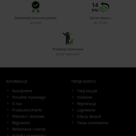
Doskonały stosunek jakości
Zwrot towaru
do ceny
do 14 dni
Produkty testowane
przez myśliwych
INFORMACJE
TWOJE KONTO
Asortyment
Twój koszyk
Poradnik myśliwego
Ulubione
O nas
Rejestracja
Producenci/marki
Logowanie
Płatności i dostawa
Edycja danych
Regulamin
Twoje zamówienia
Reklamacje i zwroty
Polityka prywatności