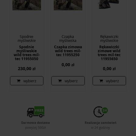
Spodnie
Czapka
Rękawiczki
myśliwskie
myśliwska
myśliwskie
Spodnie
Czapka zimowa
Rękawiczki
myśliwskie
wild trees mil-
zimowe wild
wild trees mil-
tec 11955250
trees mil-tec
tec 11955050
11955650
0,00
zł
230,00
0,00
zł
zł
wybierz
wybierz
wybierz
Darmowa dostawa
Realizacja zamówień
powyżej 500zł
w 24 godziny