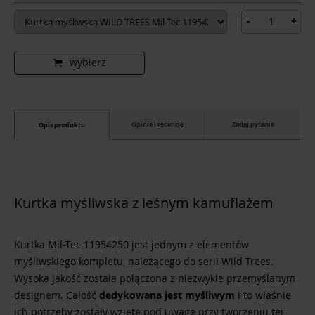
-
+
wybierz
Opinie i recenzje
Zadaj pytanie
Opis produktu
Kurtka myśliwska z leśnym kamuflażem
Kurtka Mil-Tec 11954250 jest jednym z elementów
myśliwskiego kompletu, należącego do serii Wild Trees.
Wysoka jakość została połączona z niezwykle przemyślanym
designem. Całość
dedykowana jest myśliwym
i to właśnie
ich potrzeby zostały wzięte pod uwagę przy tworzeniu tej