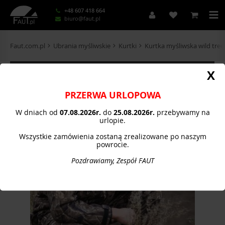
+48 607 418 664
biuro@faut.pl
Faut.com.pl
Ubrania myśliwskie
Kurtki
Kurtka myśliwska wild tree
KATEGORIE
X
PRZERWA URLOPOWA
W dniach od
07.08.
2026r.
do
25.08.2026r.
przebywamy na
urlopie.
Wszystkie zamówienia zostaną zrealizowane po naszym
powrocie.
Pozdrawiamy, Zespół FAUT