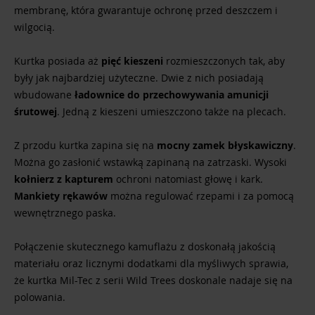
membranę, która gwarantuje ochronę przed deszczem i
wilgocią.
Kurtka posiada aż
pięć kieszeni
rozmieszczonych tak, aby
były jak najbardziej użyteczne. Dwie z nich posiadają
wbudowane
ładownice do przechowywania amunicji
śrutowej
. Jedną z kieszeni umieszczono także na plecach.
Z przodu kurtka zapina się na
mocny zamek błyskawiczny
.
Można go zasłonić wstawką zapinaną na zatrzaski. Wysoki
kołnierz z kapturem
ochroni natomiast głowę i kark.
Mankiety rękawów
można regulować rzepami i za pomocą
wewnętrznego paska.
Połączenie skutecznego kamuflażu z doskonałą jakością
materiału oraz licznymi dodatkami dla myśliwych sprawia,
że kurtka Mil-Tec z serii Wild Trees doskonale nadaje się na
polowania.