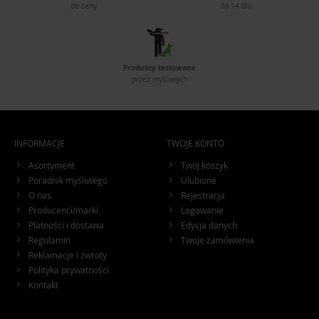
do ceny
do 14 dni
Produkty testowane
przez myśliwych
INFORMACJE
TWOJE KONTO
Asortyment
Twój koszyk
Poradnik myśliwego
Ulubione
O nas
Rejestracja
Producenci/marki
Logowanie
Płatności i dostawa
Edycja danych
Regulamin
Twoje zamówienia
Reklamacje i zwroty
Polityka prywatności
Kontakt