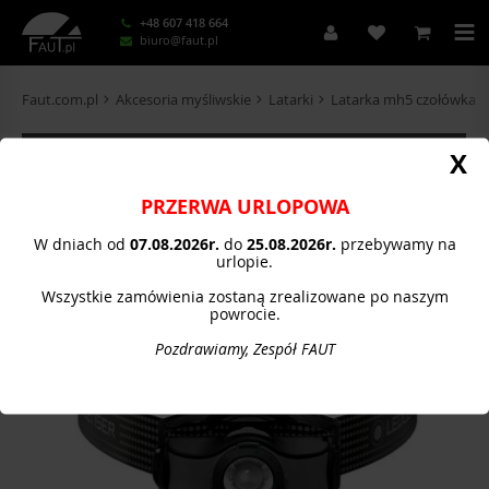
+48 607 418 664
biuro@faut.pl
Faut.com.pl
Akcesoria myśliwskie
Latarki
Latarka mh5 czołówka
KATEGORIE
X
PRZERWA URLOPOWA
W dniach od
07.08.
2026r.
do
25.08.2026r.
przebywamy na
urlopie.
Wszystkie zamówienia zostaną zrealizowane po naszym
powrocie.
Pozdrawiamy, Zespół FAUT