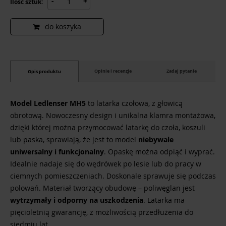
-
+
Ilość sztuk:
do koszyka
Opinie i recenzje
Zadaj pytanie
Opis produktu
Model Ledlenser MH5
to latarka czołowa, z głowicą
obrotową. Nowoczesny design i unikalna klamra montażowa,
dzięki której można przymocować latarkę do czoła, koszuli
lub paska, sprawiają, że jest to model
niebywale
uniwersalny i funkcjonalny
. Opaskę można odpiąć i wyprać.
Idealnie nadaje się do wędrówek po lesie lub do pracy w
ciemnych pomieszczeniach. Doskonale sprawuje się podczas
polowań. Materiał tworzący obudowę – poliwęglan jest
wytrzymały i odporny na uszkodzenia
. Latarka ma
pięcioletnią gwarancję, z możliwością przedłużenia do
siedmiu lat.