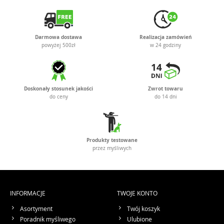
Darmowa dostawa
Realizacja zamówień
powyżej 500zł
w 24 godziny
Doskonały stosunek jakości
Zwrot towaru
do ceny
do 14 dni
Produkty testowane
przez myśliwych
INFORMACJE
TWOJE KONTO
Asortyment
Twój koszyk
Poradnik myśliwego
Ulubione