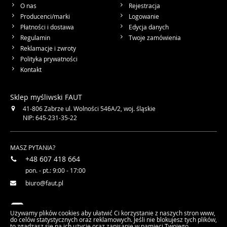
O nas
Rejestracja
Producenci/marki
Logowanie
Płatności i dostawa
Edycja danych
Regulamin
Twoje zamówienia
Reklamacje i zwroty
Polityka prywatności
Kontakt
Sklep myśliwski FAUT
41-806
Zabrze
ul. Wolności 546A/2
,
woj. śląskie
NIP: 645-231-35-22
MASZ PYTANIA?
+48 607 418 664
pon. - pt.: 9:00 - 17:00
biuro@faut.pl
faut.com.pl na facebook
Używamy plików cookies aby ułatwić Ci korzystanie z naszych stron www,
do celów statystycznych oraz reklamowych. Jeśli nie blokujesz tych plików,
to zgadzasz się na ich użycie oraz zapisanie w pamięci Twojego