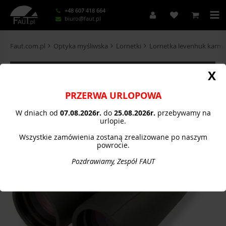
+48 607 418 664
biuro@faut.pl
Faut.com.pl
Optyka myśliwska
Lornetki
Lornetka levenhuk karma
KATEGORIE
X
PRZERWA URLOPOWA
W dniach od
07.08.
2026r.
do
25.08.2026r.
przebywamy na
urlopie.
Wszystkie zamówienia zostaną zrealizowane po naszym
powrocie.
Pozdrawiamy, Zespół FAUT