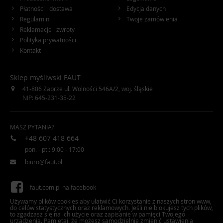
Płatności i dostawa
Edycja danych
Regulamin
Twoje zamówienia
Reklamacje i zwroty
Polityka prywatności
Kontakt
Sklep myśliwski FAUT
41-806
Zabrze
ul. Wolności 546A/2
,
woj. śląskie
NIP: 645-231-35-22
MASZ PYTANIA?
+48 607 418 664
pon. - pt.: 9:00 - 17:00
biuro@faut.pl
faut.com.pl na facebook
Używamy plików cookies aby ułatwić Ci korzystanie z naszych stron www,
do celów statystycznych oraz reklamowych. Jeśli nie blokujesz tych plików,
faut.com.pl na Twitter
to zgadzasz się na ich użycie oraz zapisanie w pamięci Twojego
urządzenia. Pamiętaj, że możesz samodzielnie zmienić ustawienia