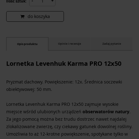
-
+
Ilość sztuk:
do koszyka
Opinie i recenzje
Zadaj pytanie
Opis produktu
Lornetka Levenhuk Karma PRO 12x50
Pryzmat dachowy. Powiększenie: 12x. Średnica soczewki
obiektywowej: 50 mm.
Lornetka Levenhuk Karma PRO 12x50 zajmuje wysokie
miejsce wśród ulubionych urządzeń
obserwatorów natury
.
Za jego pomocą można bez trudu dostrzec nawet najdalej
zlokalizowane zwierzę, czy ciekawy gatunek dowolnej rośliny.
Umożliwia to aż 12-krotne powiększenie, spotykane tylko w