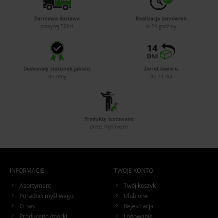
Darmowa dostawa
Realizacja zamówień
powyżej 500zł
w 24 godziny
Doskonały stosunek jakości
Zwrot towaru
do ceny
do 14 dni
Produkty testowane
przez myśliwych
INFORMACJE
TWOJE KONTO
Asortyment
Twój koszyk
Poradnik myśliwego
Ulubione
O nas
Rejestracja
Producenci/marki
Logowanie