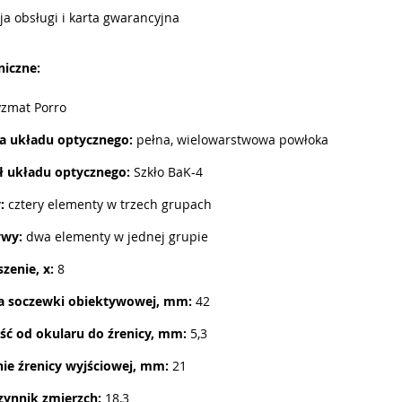
ja obsługi i karta gwarancyjna
niczne:
yzmat Porro
a układu optycznego:
pełna, wielowarstwowa powłoka
ł układu optycznego:
Szkło BaK-4
:
cztery elementy w trzech grupach
ywy:
dwa elementy w jednej grupie
zenie, x:
8
a soczewki obiektywowej, mm:
42
ść od okularu do źrenicy, mm:
5,3
ie źrenicy wyjściowej, mm:
21
ynnik zmierzch:
18,3