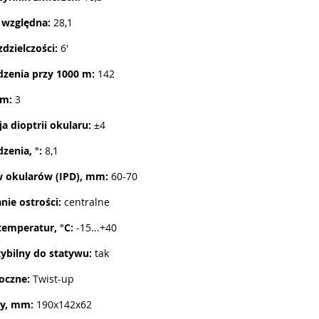
 względna:
28,1
dzielczości:
6'
dzenia przy 1000 m:
142
 m:
3
a dioptrii okularu:
±4
dzenia, °:
8,1
 okularów (IPD), mm:
60-70
nie ostrości:
centralne
temperatur, °C:
-15...+40
bilny do statywu:
tak
oczne:
Twist-up
y, mm:
190x142x62