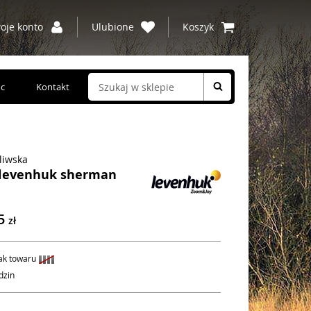
oje konto
Ulubione
Koszyk
c
Kontakt
liwska
 levenhuk sherman
95
zł
ak towaru
dzin