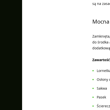
są na zas
Mocna 
Zamknięta
do środka
dodatkową 
Zawartość
Lornetk
Osłony 
Sakwa
Pasek
Ścierec