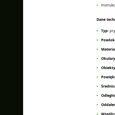
Instrukc
Dane tech
Typ:
pr
Powłok
Materia
Okulary
Obiekt
Powięks
Średnic
Odległo
Oddalen
Współcz