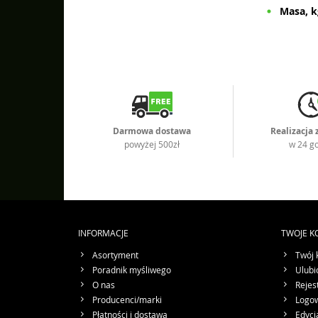
Masa, k
Darmowa dostawa
Realizacja
powyżej 500zł
w 24 g
INFORMACJE
TWOJE K
Asortyment
Twój 
Poradnik myśliwego
Ulubi
O nas
Rejes
Producenci/marki
Logo
Płatności i dostawa
Edycj