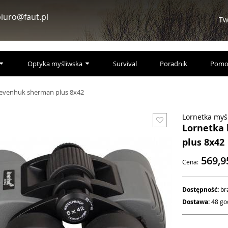
iuro@faut.pl
Tw
Optyka myśliwska
Survival
Poradnik
Pomo
levenhuk sherman plus 8x42
Lornetka myś
Lornetka
plus 8x42
569,
Cena:
Dostępność:
br
Dostawa:
48 go