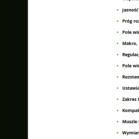
Jasność
Próg roz
Pole wi
Makro,
Regulacj
Pole wi
Rozstaw
Ustawia
Zakres 
Kompaty
Muszle 
Wymiar