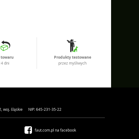
 towaru
Produkty testowane
14 dni
przez myśliwych
2
,
woj. śląskie
NIP: 645-231-35-22
faut.com.pl na facebook