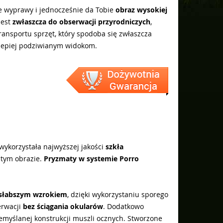
ze wyprawy i jednocześnie da Tobie
obraz wysokiej
jest
zwłaszcza do obserwacji przyrodniczych
,
transportu sprzęt, który spodoba się zwłaszcza
ę lepiej podziwianym widokom.
 wykorzystała najwyższej jakości
szkła
stym obrazie.
Pryzmaty w systemie Porro
 słabszym wzrokiem
, dzięki wykorzystaniu sporego
erwacji
bez ściągania okularów
. Dodatkowo
myślanej konstrukcji muszli ocznych. Stworzone