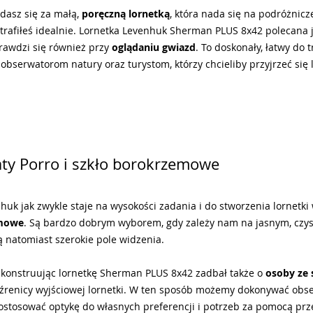
ądasz się za małą,
poręczną lornetką
, która nada się na podróżnic
o trafiłeś idealnie. Lornetka Levenhuk Sherman PLUS 8x42 polecana 
rawdzi się również przy
oglądaniu gwiazd
. To doskonały, łatwy do 
obserwatorom natury oraz turystom, którzy chcieliby przyjrzeć si
ty Porro i szkło borokrzemowe
huk jak zwykle staje na wysokości zadania i do stworzenia lornetki
mowe
. Są bardzo dobrym wyborem, gdy zależy nam na jasnym, czy
 natomiast szerokie pole widzenia.
konstruując lornetkę Sherman PLUS 8x42 zadbał także o
osoby ze
źrenicy wyjściowej lornetki. W ten sposób możemy dokonywać obs
tosować optykę do własnych preferencji i potrzeb za pomocą prze