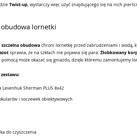
adzie
Twist-up
, wystarczy więc użyć znajdującego się na nich pierśc
obudowa lornetki
,
szczelna obudowa
chroni lornetkę przed zabrudzeniami i wodą, 
azot
sprawia, że na szkłach nie pojawia się para.
Żłobkowany kor
pomocą może okazać się gniazdo, dzięki któremu zamontujemy lor
 zestawu:
a Levenhuk Sherman PLUS 8x42
okularów i soczewek obiektywowych
zka do czyszczenia