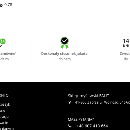
g:
0,78
 zamówień
Doskonały stosunek jakości
Zwrot
odziny
do ceny
do 
ONTO
Sklep myśliwski FAUT
41-806
Zabrze
ul. Wolności 546A/
koszyk
one
tracja
MASZ PYTANIA?
wanie
+48 607 418 664
a danych