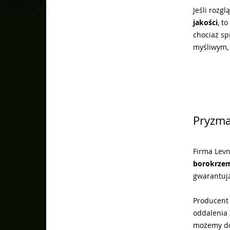
Jeśli rozgl
jakości
, t
chociaż sp
myśliwym, 
Pryzma
Firma Levn
borokrze
gwarantują
Producent 
oddalenia 
możemy dos