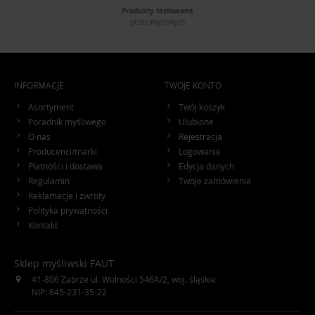
Produkty testowane
przez myśliwych
INFORMACJE
TWOJE KONTO
Asortyment
Twój koszyk
Poradnik myśliwego
Ulubione
O nas
Rejestracja
Producenci/marki
Logowanie
Płatności i dostawa
Edycja danych
Regulamin
Twoje zamówienia
Reklamacje i zwroty
Polityka prywatności
Kontakt
Sklep myśliwski FAUT
41-806
Zabrze
ul. Wolności 546A/2
,
woj. śląskie
NIP: 645-231-35-22