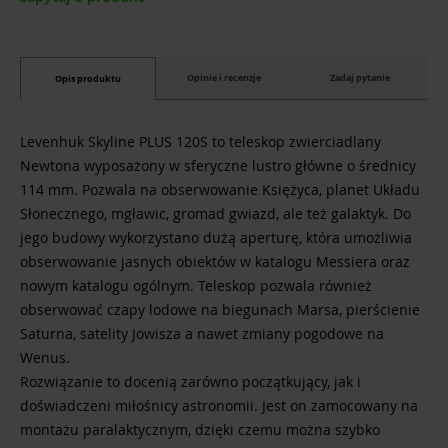
Opinie i recenzje
Zadaj pytanie
Opis produktu
Levenhuk Skyline PLUS 120S to teleskop zwierciadlany
Newtona wyposażony w sferyczne lustro główne o średnicy
114 mm. Pozwala na obserwowanie Księżyca, planet Układu
Słonecznego, mgławic, gromad gwiazd, ale też galaktyk. Do
jego budowy wykorzystano dużą aperturę, która umożliwia
obserwowanie jasnych obiektów w katalogu Messiera oraz
nowym katalogu ogólnym. Teleskop pozwala również
obserwować czapy lodowe na biegunach Marsa, pierścienie
Saturna, satelity Jowisza a nawet zmiany pogodowe na
Wenus.
Rozwiązanie to docenią zarówno początkujący, jak i
doświadczeni miłośnicy astronomii. Jest on zamocowany na
montażu paralaktycznym, dzięki czemu można szybko