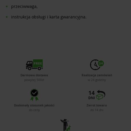
przeciwwaga,
instrukcja obsługi i karta gwarancyjna.
Darmowa dostawa
Realizacja zamówień
powyżej 500zł
w 24 godziny
Doskonały stosunek jakości
Zwrot towaru
do ceny
do 14 dni