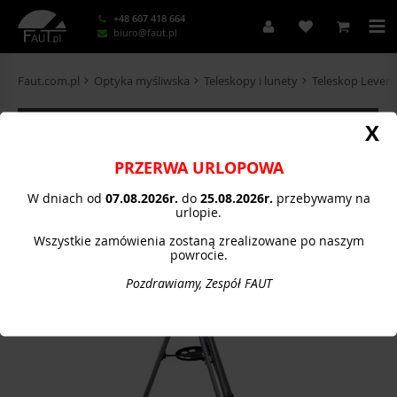
+48 607 418 664
biuro@faut.pl
Faut.com.pl
Optyka myśliwska
Teleskopy i lunety
Teleskop Levenh
KATEGORIE
X
PRZERWA URLOPOWA
W dniach od
07.08.
2026r.
do
25.08.2026r.
przebywamy na
urlopie.
Wszystkie zamówienia zostaną zrealizowane po naszym
powrocie.
Pozdrawiamy, Zespół FAUT