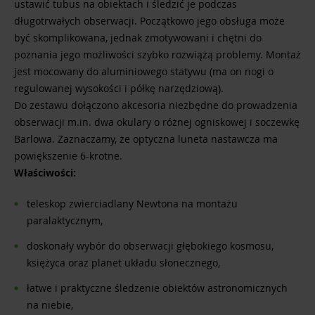
ustawić tubus na obiektach i śledzić je podczas
długotrwałych obserwacji. Początkowo jego obsługa może
być skomplikowana, jednak zmotywowani i chętni do
poznania jego możliwości szybko rozwiążą problemy. Montaż
jest mocowany do aluminiowego statywu (ma on nogi o
regulowanej wysokości i półkę narzędziową).
Do zestawu dołączono akcesoria niezbędne do prowadzenia
obserwacji m.in. dwa okulary o różnej ogniskowej i soczewkę
Barlowa. Zaznaczamy, że optyczna luneta nastawcza ma
powiększenie 6-krotne.
Właściwości:
teleskop zwierciadlany Newtona na montażu
paralaktycznym,
doskonały wybór do obserwacji głębokiego kosmosu,
księżyca oraz planet układu słonecznego,
łatwe i praktyczne śledzenie obiektów astronomicznych
na niebie,