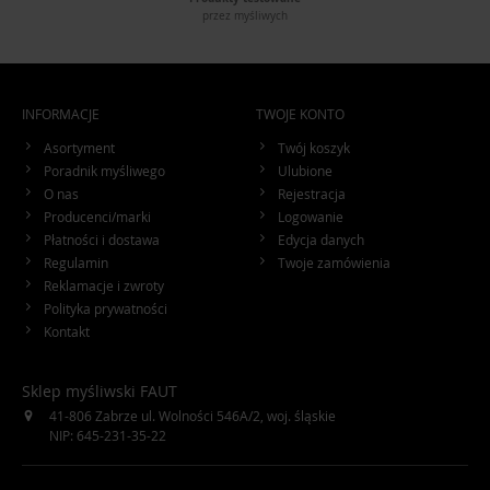
przez myśliwych
INFORMACJE
TWOJE KONTO
Asortyment
Twój koszyk
Poradnik myśliwego
Ulubione
O nas
Rejestracja
Producenci/marki
Logowanie
Płatności i dostawa
Edycja danych
Regulamin
Twoje zamówienia
Reklamacje i zwroty
Polityka prywatności
Kontakt
Sklep myśliwski FAUT
41-806
Zabrze
ul. Wolności 546A/2
,
woj. śląskie
NIP: 645-231-35-22