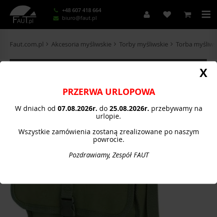
+48 607 418 664
biuro@faut.pl
Faut.com.pl
Akcesoria myśliwskie
Torby myśliwskie
Torba myśliw
KATEGORIE
X
PRZERWA URLOPOWA
W dniach od
07.08.
2026r.
do
25.08.2026r.
przebywamy na
urlopie.
Wszystkie zamówienia zostaną zrealizowane po naszym
powrocie.
Pozdrawiamy, Zespół FAUT