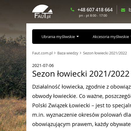
+48 607 418 664
b
pn - pt 8:00 - 17:00
Ubrania myśliwskie
Akcesoria myśliwskie
Faut.com.pl
Baza wiedzy
Sezon łowiecki 2021/2022
2021-07-06
Sezon łowiecki 2021/2022
Działalność łowiecka, zgodnie z obowi
obwody łowieckie. Co ważne, poszczegó
Polski Związek Łowiecki – jest to specja
m.in. wyznaczenie okresów polowań dla 
obowiązującym prawem, każdy obywatel