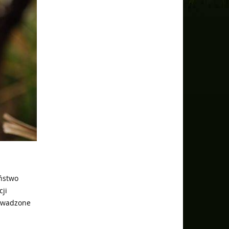
aństwo
ji
rowadzone