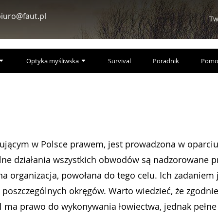
iuro@faut.pl
Tw
Optyka myśliwska
Survival
Poradnik
Pomo
ązującym w Polsce prawem, jest prowadzona w oparciu
lne działania wszystkich obwodów są nadzorowane p
lna organizacja, powołana do tego celu. Ich zadaniem 
poszczególnych okręgów. Warto wiedzieć, że zgodnie
 ma prawo do wykonywania łowiectwa, jednak pełne