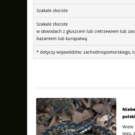
Szakale złociste
Szakale złociste
w obwodach z głuszcem lub cietrzewiem lub zasi
bażantem lub kuropatwą
* dotyczy województw: zachodniopomorskiego, lu
ć, gdy je
Niebe
polsk
, które
Wiele 
wiele osób
tego, 