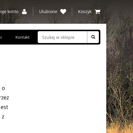
oje konto
Ulubione
Koszyk
c
Kontakt
 o
rzez
jest
 z